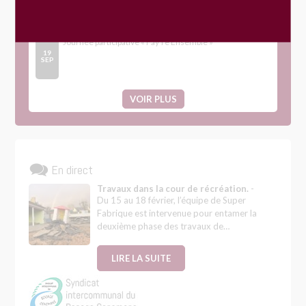
Évènements
Journée participative « Fay’re Ensemble »
19
SEP
VOIR PLUS
En direct
Travaux dans la cour de récréation.
-
Du 15 au 18 février, l’équipe de Super
Fabrique est intervenue pour entamer la
deuxième phase des travaux de…
LIRE LA SUITE