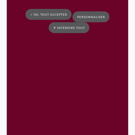
✓ OK, TOUT ACCEPTER
PERSONNALISER
✗ INTERDIRE TOUT
Samedi 4 avril – Chantier participatif cour
d’école
LIRE LA SUITE