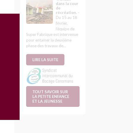
dans la cour
de
récréation.
-
Du 15 au 18
février,
l’équipe de
Super Fabrique est intervenue
pour entamer la deuxième
phase des travaux de…
LIRE LA SUITE
TOUT SAVOIR SUR
LA PETITE ENFANCE
ET LA JEUNESSE