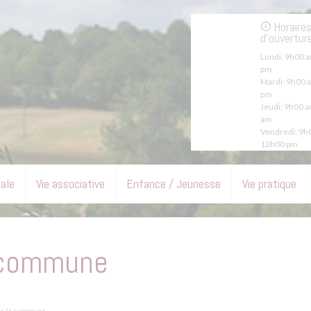
Horaire
d'ouvertur
Lundi:
9h00 a
pm
Mardi:
9h00 a
pm
Jeudi:
9h00 a
am
Vendredi:
9h0
12h00 pm
pale
Vie associative
Enfance / Jeunesse
Vie pratique
a commune
de la commune