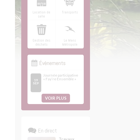
Location de
Transports
salle
Gestion des
Le Mans
déchets
Métropole
Évènements
Journée participative
« Fay’re Ensemble »
19
SEP
VOIR PLUS
En direct
Travaux