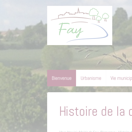
Bienvenue
Urbanisme
Vie munici
Histoire de l
Vous êtes ici :
Mairie de Fay
»
Bienvenue
» Histoire 