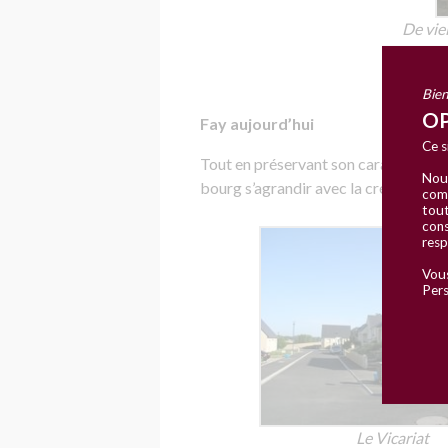
De vie
Bien
OP
Fay aujourd’hui
Ce s
Tout en préservant son caractère hi
Nous
bourg s’agrandir avec la création du l
comm
tout
cons
resp
Vous
Pers
Le Vicariat