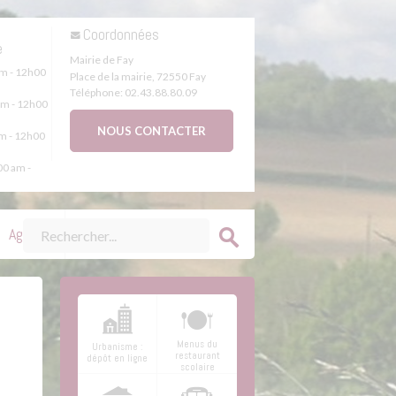
s
Coordonnées
e
Mairie de Fay
m - 12h00
Place de la mairie
,
72550
Fay
Téléphone:
02.43.88.80.09
m - 12h00
NOUS CONTACTER
m - 12h00
0 am -
Agenda
Menus du
Urbanisme :
restaurant
dépôt en ligne
scolaire