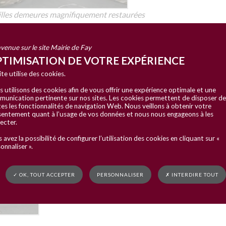
illes demeures magnifiquement restaurées
venue sur le site Mairie de Fay
TIMISATION DE VOTRE EXPÉRIENCE
ite utilise des cookies.
storique à la ruralité marquée, la commune a vu récemment son
 utilisons des cookies afin de vous offrir une expérience optimale et une
otissement du Vicariat et l’extension du secteur d’Aigreville.
unication pertinente sur nos sites. Les cookies permettent de disposer de
es les fonctionnalités de navigation Web. Nous veillons à obtenir votre
entement quant à l’usage de vos données et nous nous engageons à les
ecter.
 avez la possibilité de configurer l’utilisation des cookies en cliquant sur «
onnaliser ».
✓ OK, TOUT ACCEPTER
PERSONNALISER
✗ INTERDIRE TOUT