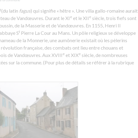
d
(du latin
fagus
) qui signifie « hêtre ». Une villa gallo-romaine aurait
e
e
âteau de Vandœuvres. Durant le XI
et le XII
siècle, trois fiefs sont
oussin, de la Masserie et de Vandœuvres. En 1155, Henri II
t
l’abbaye S
Pierre La Cour au Mans. Un pôle religieux se développe
 hameau de la Monnerie, une aumônerie existait où les pèlerins
 révolution française, des combats ont lieu entre chouans et
e
e
s bois de Vandœuvres. Aux XVIII
et XIX
siècle, de nombreuses
es sur la commune. (Pour plus de détails se référer à la rubrique