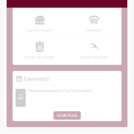
Menus du restaurant scolaire
Urbanisme : dépôt en ligne
Location de salle
Transports
Gestion des déchets
Le Mans Métropole
Évènements
Journée participative « Fay’re Ensemble »
19
SEP
VOIR PLUS