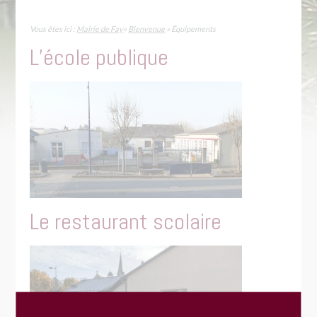
Vous êtes ici :
Mairie de Fay
»
Bienvenue
» Équipements
L’école publique
Le restaurant scolaire