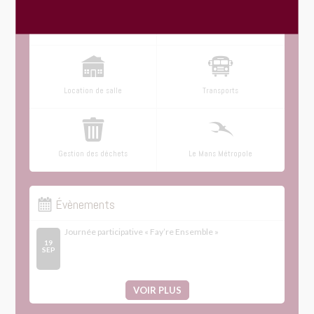
Menus du restaurant scolaire
Urbanisme : dépôt en ligne
Location de salle
Transports
Gestion des déchets
Le Mans Métropole
Évènements
Journée participative « Fay’re Ensemble »
19
SEP
VOIR PLUS