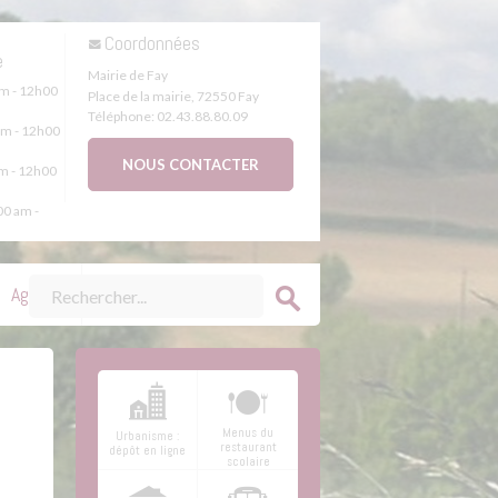
s
Coordonnées
e
Mairie de Fay
m - 12h00
Place de la mairie
,
72550
Fay
Téléphone:
02.43.88.80.09
m - 12h00
NOUS CONTACTER
m - 12h00
0 am -
Agenda
Menus du
Urbanisme :
restaurant
dépôt en ligne
scolaire