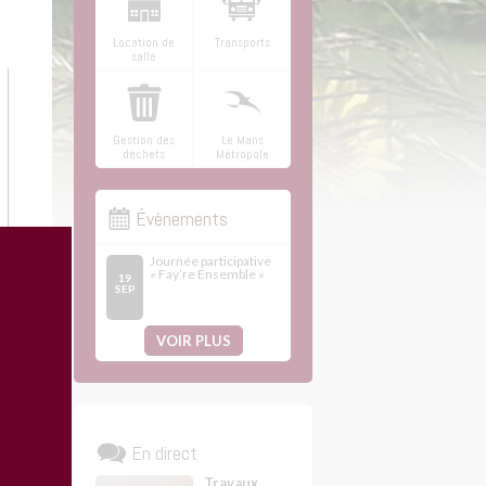
Location de
Transports
salle
Gestion des
Le Mans
déchets
Métropole
Évènements
Journée participative
« Fay’re Ensemble »
19
SEP
VOIR PLUS
En direct
Travaux