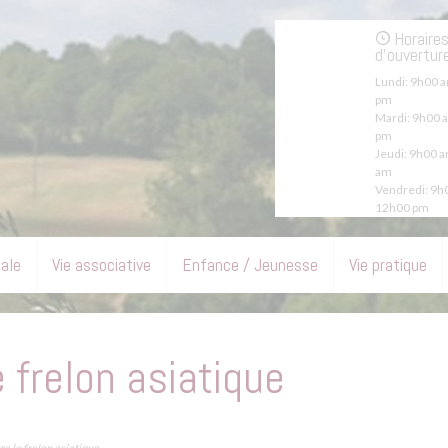
Horaire
d'ouvertur
Lundi:
9h00 a
pm
Mardi:
9h00 a
pm
Jeudi:
9h00 a
am
Vendredi:
9h0
12h00 pm
pale
Vie associative
Enfance / Jeunesse
Vie pratique
e frelon asiatique
re le frelon asiatique