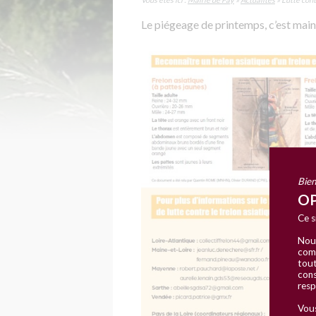
Le piégeage de printemps, c’est main
Bien
OP
Ce s
Nous
comm
tout
cons
resp
Vous