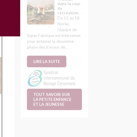
dans la cour
de
récréation.
-
Du 15 au 18
février,
l’équipe de
Super Fabrique est intervenue
pour entamer la deuxième
phase des travaux de…
LIRE LA SUITE
TOUT SAVOIR SUR
LA PETITE ENFANCE
ET LA JEUNESSE