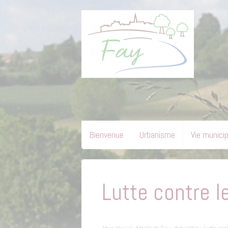
Bienvenue
Urbanisme
Vie munici
Lutte contre l
Vous êtes ici :
Mairie de Fay
»
Actualités
»
Lutte cont