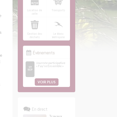
Location de
Transports
salle
e
s
Gestion des
Le Mans
déchets
Métropole
Évènements
re
t
Journée participative
« Fay’re Ensemble »
19
SEP
VOIR PLUS
c
En direct
Travaux