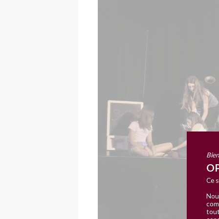
Bien
OP
Ce s
Nous
comm
tout