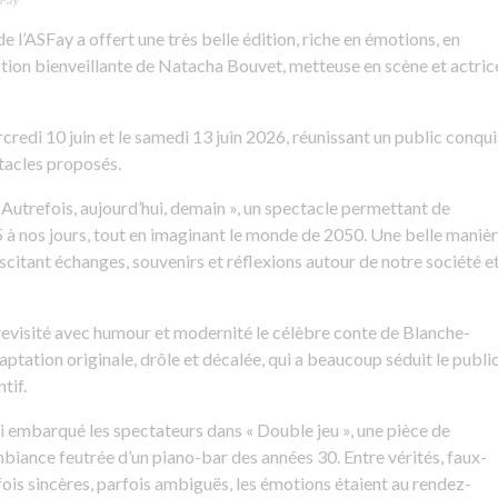
de l’ASFay a offert une très belle édition, riche en émotions, en
ection bienveillante de Natacha Bouvet, metteuse en scène et actric
rcredi 10 juin et le samedi 13 juin 2026, réunissant un public conqui
ectacles proposés.
 Autrefois, aujourd’hui, demain », un spectacle permettant de
 à nos jours, tout en imaginant le monde de 2050. Une belle maniè
uscitant échanges, souvenirs et réflexions autour de notre société e
 revisité avec humour et modernité le célèbre conte de Blanche-
ptation originale, drôle et décalée, qui a beaucoup séduit le publi
tif.
ui embarqué les spectateurs dans « Double jeu », une pièce de
ambiance feutrée d’un piano-bar des années 30. Entre vérités, faux-
ois sincères, parfois ambiguës, les émotions étaient au rendez-