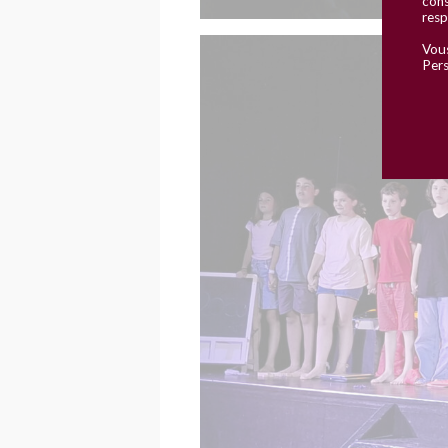
cons
resp
Vous
Pers