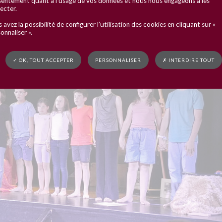
entement quant à l’usage de vos données et nous nous engageons à les
ecter.
 avez la possibilité de configurer l’utilisation des cookies en cliquant sur «
onnaliser ».
✓ OK, TOUT ACCEPTER
PERSONNALISER
✗ INTERDIRE TOUT