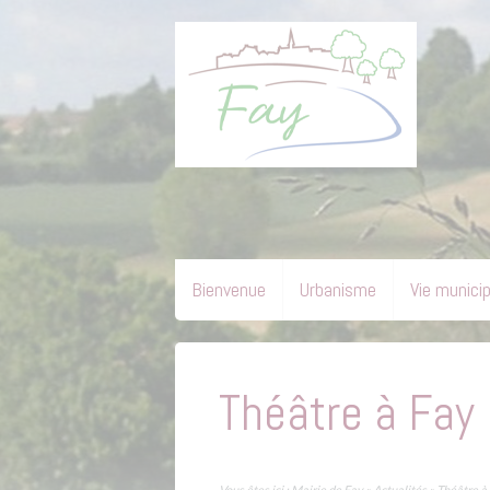
Bienvenue
Urbanisme
Vie munici
Théâtre à Fay
Vous êtes ici :
Mairie de Fay
»
Actualités
»
Théâtre à