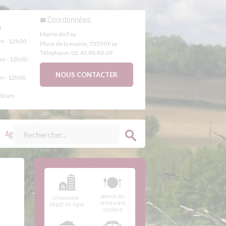
s
Coordonnées
e
Mairie de Fay
m - 12h00
Place de la mairie
,
72550
Fay
Téléphone:
02.43.88.80.09
m - 12h00
NOUS CONTACTER
m - 12h00
0 am -
Agenda
Menus du
Urbanisme :
restaurant
dépôt en ligne
scolaire