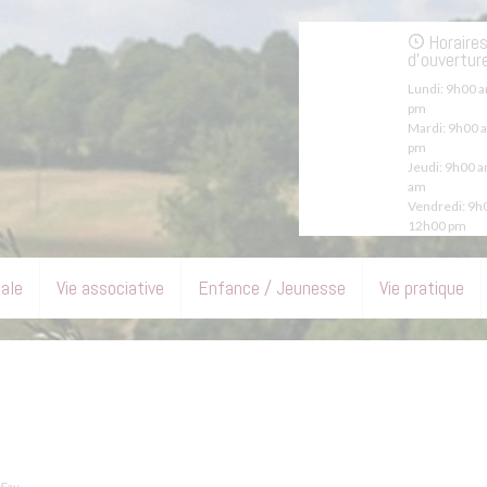
Horaire
d'ouvertur
Lundi:
9h00 a
pm
Mardi:
9h00 a
pm
Jeudi:
9h00 a
am
Vendredi:
9h0
12h00 pm
pale
Vie associative
Enfance / Jeunesse
Vie pratique
 Fay