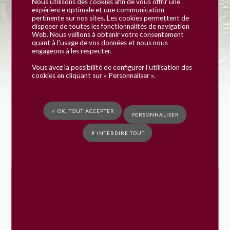
d’Aménagement et
Nous utilisons des cookies afin de vous offrir une
expérience optimale et une communication
pertinente sur nos sites. Les cookies permettent de
de Programmation
disposer de toutes les fonctionnalités de navigation
Web. Nous veillons à obtenir votre consentement
quant à l’usage de vos données et nous nous
engageons à les respecter.
Vous avez la possibilité de configurer l’utilisation des
Vous êtes ici :
Mairie de Fay
»
Bienvenue
»
Urbanisme
»
PLU communautaire
cookies en cliquant sur « Personnaliser ».
» Orientation d’Aménagement et de Programmation
OAP Composition Urbaine
✓ OK, TOUT ACCEPTER
PERSONNALISER
OAP de secteurs Fay
✗ INTERDIRE TOUT
Menus du restaurant scolaire
Urbanisme : dépôt en ligne