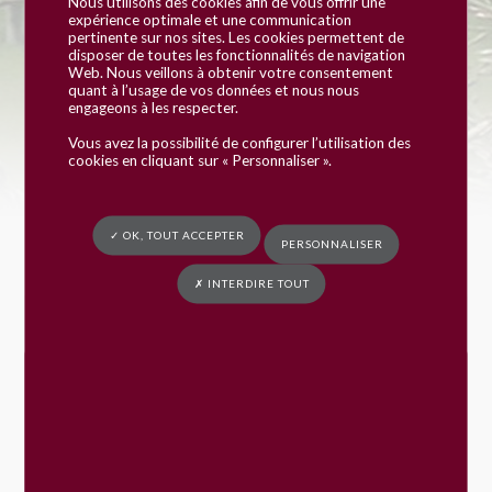
Nous utilisons des cookies afin de vous offrir une
expérience optimale et une communication
pertinente sur nos sites. Les cookies permettent de
Vous êtes ici :
Mairie de Fay
»
Événements
»
Concours de Belote
disposer de toutes les fonctionnalités de navigation
Web. Nous veillons à obtenir votre consentement
quant à l’usage de vos données et nous nous
engageons à les respecter.
Détails de l'événement
Vous avez la possibilité de configurer l’utilisation des
Date:
26 janvier 2025 13 h 30 min
cookies en cliquant sur « Personnaliser ».
Catégories:
Vie associative
✓ OK, TOUT ACCEPTER
PERSONNALISER
✗ INTERDIRE TOUT
Menus du restaurant scolaire
Urbanisme : dépôt en ligne