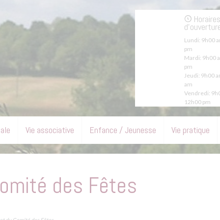
Horaire
d'ouvertur
Lundi:
9h00 a
pm
Mardi:
9h00 a
pm
Jeudi:
9h00 a
am
Vendredi:
9h0
12h00 pm
pale
Vie associative
Enfance / Jeunesse
Vie pratique
Comité des Fêtes
et du Comité des Fêtes