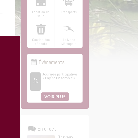
Location de
Transports
salle
Gestion des
Le Mans
déchets
Métropole
Évènements
Journée participative
« Fay’re Ensemble »
19
SEP
VOIR PLUS
En direct
Travaux