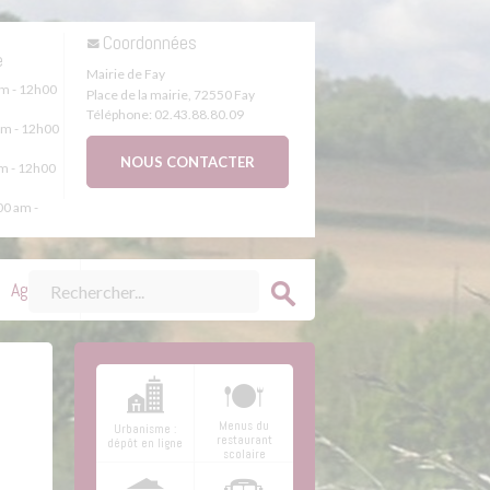
s
Coordonnées
e
Mairie de Fay
m - 12h00
Place de la mairie
,
72550
Fay
Téléphone:
02.43.88.80.09
m - 12h00
NOUS CONTACTER
m - 12h00
0 am -
Agenda
Menus du
Urbanisme :
restaurant
dépôt en ligne
scolaire