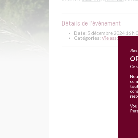
Détails de l'événement
Date:
5 décembre 2024 16 h 
Catégories:
Vie associative
Bien
OP
Ce s
Nous
comm
tout
cons
resp
Vous
Pers