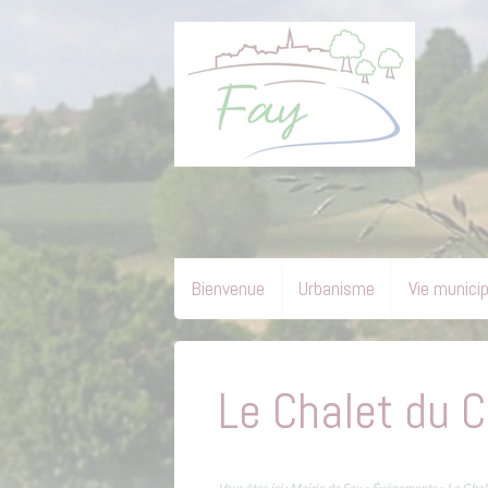
Bienvenue
Urbanisme
Vie munici
Le Chalet du 
Vous êtes ici :
Mairie de Fay
»
Événements
»
Le Chal