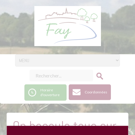
Horaire
Coordonnées
d'ouverture
On bascule tous sur