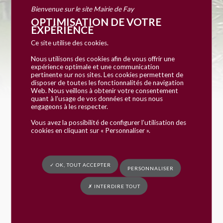
la fibre
Bienvenue sur le site Mairie de Fay
OPTIMISATION DE VOTRE
EXPÉRIENCE
Ce site utilise des cookies.
Vous êtes ici :
Mairie de Fay
»
Actualités
»
On bascule tous sur la fibre
Nous utilisons des cookies afin de vous offrir une
Au 1er janvier 2026, fermeture du réseau
expérience optimale et une communication
téléphonique cuivre et ADSL.
pertinente sur nos sites. Les cookies permettent de
disposer de toutes les fonctionnalités de navigation
Web. Nous veillons à obtenir votre consentement
Il est temps de vous assurer que tous les appareils
quant à l’usage de vos données et nous nous
que vous utilisez sont reliés au réseau
fibre optique
engageons à les respecter.
qui le remplace.
Vous avez la possibilité de configurer l’utilisation des
cookies en cliquant sur « Personnaliser ».
Pour le vérifier, rendez-vous sur :
https://sartel.fr/on-bascule-tous
✓ OK, TOUT ACCEPTER
PERSONNALISER
✗ INTERDIRE TOUT