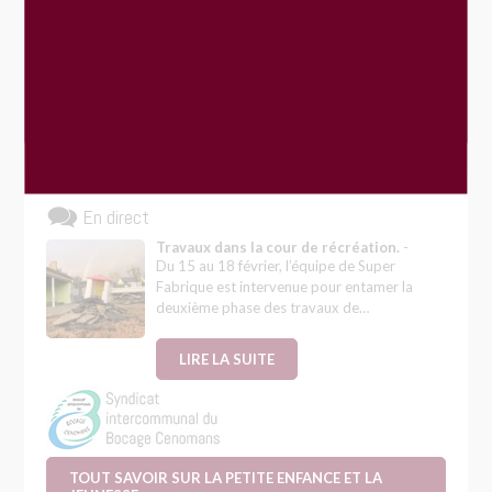
Journée participative « Fay’re Ensemble »
19
SEP
VOIR PLUS
En direct
Travaux dans la cour de récréation.
-
Du 15 au 18 février, l’équipe de Super
Fabrique est intervenue pour entamer la
deuxième phase des travaux de…
LIRE LA SUITE
TOUT SAVOIR SUR LA PETITE ENFANCE ET LA