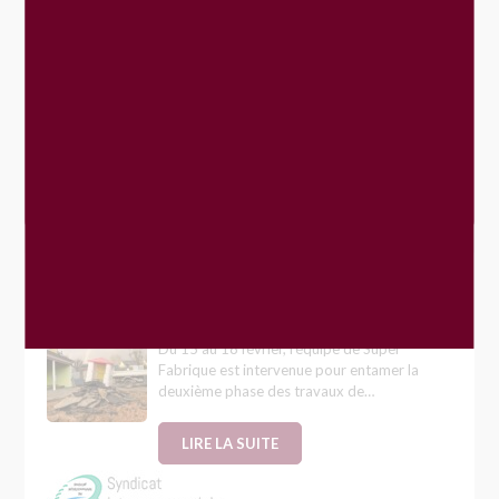
Évènements
Journée participative « Fay’re Ensemble »
19
SEP
VOIR PLUS
En direct
Travaux dans la cour de récréation.
-
Du 15 au 18 février, l’équipe de Super
Fabrique est intervenue pour entamer la
deuxième phase des travaux de…
LIRE LA SUITE