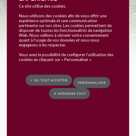
et 13 juin
Ce site utilise des cookies.
Nous utilisons des cookies afin de vous offrir une
expérience optimale et une communication
pertinente sur nos sites. Les cookies permettent de
Vous êtes ici :
Mairie de Fay
»
Actualités
»
Soirée théâtrale 10 et 13 juin
disposer de toutes les fonctionnalités de navigation
Web. Nous veillons à obtenir votre consentement
Venez nombreux applaudir le théâtre fayard
quant à l’usage de vos données et nous nous
mercredi 10 juin et samedi 13 juin. De très bons
engageons à les respecter.
moments en perspective ! – 17h00 : troupe jeunes –
Vous avez la possibilité de configurer l’utilisation des
18h30 : troupe ados – 21h : troupe adultes
cookies en cliquant sur « Personnaliser ».
Entrée gratuite, participation au chapeau
✓ OK, TOUT ACCEPTER
PERSONNALISER
Si vous voulez vous régaler avec les crêpes et
galettes de Linda, pensez a réserver avec le
✗ INTERDIRE TOUT
formulaire ci dessous avant mercredi 3 juin.
Cliquer sur l’affiche pour consulter le synopsis des
pièces
Affiche et synopsis