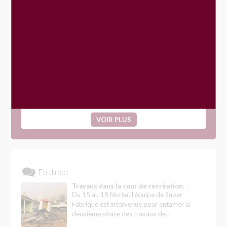
Gestion des déchets
Le Mans Métropole
Évènements
Journée participative « Fay’re Ensemble »
19
SEP
VOIR PLUS
En direct
Travaux dans la cour de récréation.
-
Du 15 au 18 février, l’équipe de Super
Fabrique est intervenue pour entamer la
deuxième phase des travaux de…