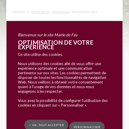
Vous êtes ici :
Mairie de Fay
»
Vie pratique
» Démarche en ligne
Bienvenue sur le site Mairie de Fay
OPTIMISATION DE VOTRE
EXPÉRIENCE
Ce site utilise des cookies.
Nous utilisons des cookies afin de vous offrir une
Accueil particuliers
Papiers - Citoyenneté
>
>
expérience optimale et une communication
pertinente sur nos sites. Les cookies permettent de
Élections
Élections européennes
>
disposer de toutes les fonctionnalités de navigation
Web. Nous veillons à obtenir votre consentement
quant à l’usage de vos données et nous nous
engageons à les respecter.
Fiche pratique
Vous avez la possibilité de configurer l’utilisation des
Élections européennes
cookies en cliquant sur « Personnaliser ».
Vérifié le 29/05/2019 - Direction de l'information légale et
administrative (Premier ministre)
✓ OK, TOUT ACCEPTER
PERSONNALISER