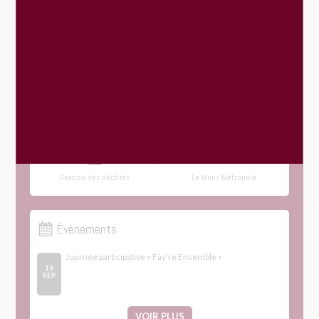
Menus du restaurant scolaire
Urbanisme : dépôt en ligne
Location de salle
Transports
Gestion des déchets
Le Mans Métropole
Évènements
Journée participative « Fay’re Ensemble »
19
SEP
VOIR PLUS