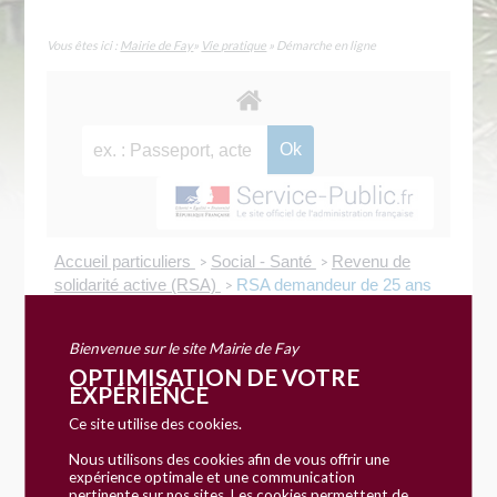
Vous êtes ici :
Mairie de Fay
»
Vie pratique
» Démarche en ligne
Accueil particuliers
Social - Santé
Revenu de
>
>
solidarité active (RSA)
RSA demandeur de 25 ans
>
et plus
Bienvenue sur le site Mairie de Fay
OPTIMISATION DE VOTRE
Fiche pratique
EXPÉRIENCE
RSA demandeur de 25 ans et
Ce site utilise des cookies.
plus
Nous utilisons des cookies afin de vous offrir une
expérience optimale et une communication
pertinente sur nos sites. Les cookies permettent de