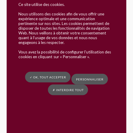
Ce site utilise des cookies.
s'installer en France ?
Nous utilisons des cookies afin de vous offrir une
expérience optimale et une communication
Vérifié le 17/05/2018 - Direction de l'information légale et
pertinente sur nos sites. Les cookies permettent de
administrative (Premier ministre)
disposer de toutes les fonctionnalités de navigation
Web. Nous veillons à obtenir votre consentement
Si vous êtes citoyen d'un pays <a
quant à l’usage de vos données et nous nous
href="https://www.commune-fay.fr/vie-
engageons à les respecter.
pratique/demarche-en-ligne/?
Vous avez la possibilité de configurer l’utilisation des
xml=R46210">européen</a> et marié ou pacsé avec
cookies en cliquant sur « Personnaliser ».
un Français, vous avez le droit de vivre en France.
Vous pouvez obtenir une carte de séjour. Toutefois,
cette carte n'est pas obligatoire. Après 5 ans de séjour
✓ OK, TOUT ACCEPTER
légal en France, vous pouvez acquérir un droit au
PERSONNALISER
séjour permanent. La demande de carte de séjour se
fait en préfecture.
✗ INTERDIRE TOUT
Vous êtes marié(e)
Vous êtes pacsé(e)