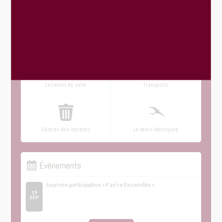
Menus du restaurant scolaire
Urbanisme : dépôt en ligne
Location de salle
Transports
Gestion des déchets
Le Mans Métropole
Évènements
Journée participative « Fay’re Ensemble »
19
SEP