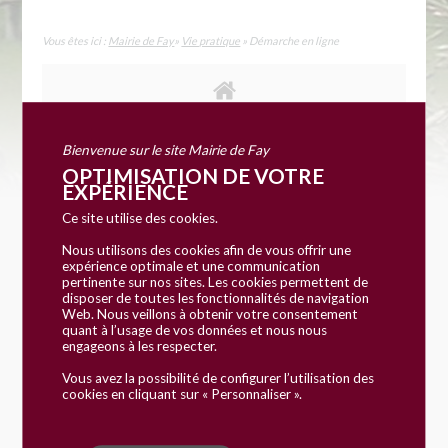
Vous êtes ici :
Mairie de Fay
»
Vie pratique
» Démarche en ligne
Bienvenue sur le site Mairie de Fay
OPTIMISATION DE VOTRE
EXPÉRIENCE
Ce site utilise des cookies.
Accueil particuliers
Social - Santé
Revenu de
>
>
Nous utilisons des cookies afin de vous offrir une
solidarité active (RSA)
Comment le conjoint
>
expérience optimale et une communication
étranger est-il pris en compte dans le calcul du RSA ?
pertinente sur nos sites. Les cookies permettent de
disposer de toutes les fonctionnalités de navigation
Web. Nous veillons à obtenir votre consentement
quant à l’usage de vos données et nous nous
Question-réponse
engageons à les respecter.
Comment le conjoint étranger
Vous avez la possibilité de configurer l’utilisation des
cookies en cliquant sur « Personnaliser ».
est-il pris en compte dans le