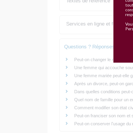
comm
Textes de référence
tout
cons
resp
Services en ligne et formulair
Vous
Pers
Questions ? Réponses !
Peut-on changer le nom d'un e
Une femme qui accouche sous X
Une femme mariée peut-elle gar
Après un divorce, peut-on ga
Dans quelles conditions peut-
Quel nom de famille pour un e
Comment modifier son état civ
Peut-on franciser son nom et
Peut-on conserver l'usage du