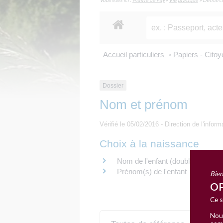
Accueil particuliers
Papiers - Cito
>
Dossier
Nom et prénom
Vérifié le 05/02/2016 - Direction de l'inform
Choix à la naissance
Nom de l'enfant (double-nom, mè
Prénom(s) de l'enfant
Bien
OP
Ce s
Nous