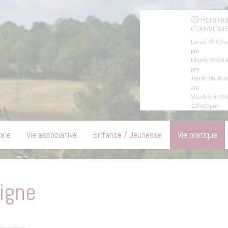
Horaire
d'ouvertur
Lundi:
9h00 a
pm
Mardi:
9h00 a
pm
Jeudi:
9h00 a
am
Vendredi:
9h0
12h00 pm
pale
Vie associative
Enfance / Jeunesse
Vie pratique
igne
e en ligne