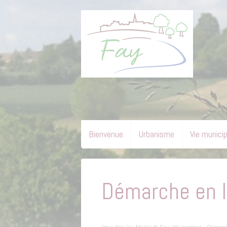
Bienvenue
Urbanisme
Vie munici
Démarche en l
Vous êtes ici :
Mairie de Fay
»
Vie pratique
» Démarch