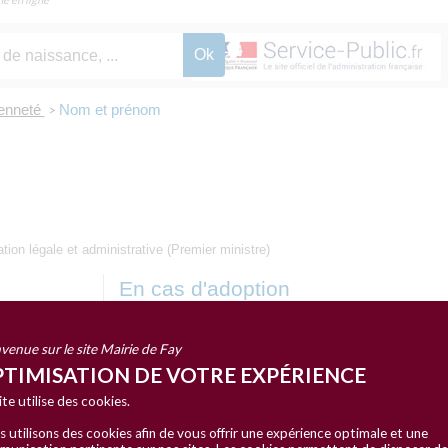
yenneté
Nom et prénom
>
ation légale et administrative (Premier ministre)
En cas d'adoption
re ou père)
Adoption plénière
Adoption simple
venue sur le site Mairie de Fay
TIMISATION DE VOTRE EXPÉRIENCE
ite utilise des cookies.
 utilisons des cookies afin de vous offrir une expérience optimale et une