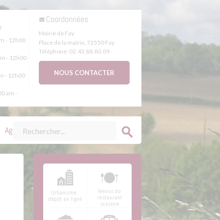
s
Coordonnées
e
Mairie de Fay
m - 12h00
Place de la mairie
,
72550
Fay
Téléphone:
02.43.88.80.09
m - 12h00
NOUS CONTACTER
m - 12h00
0 am -
Agenda
Menus du
Urbanisme :
restaurant
dépôt en ligne
scolaire