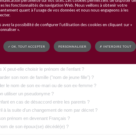
unication pertinente sur nos sites. Les cookies permettent de disposer de
es les fonctionnalités de navigation Web. Nous veillons à obtenir votre
entement quant à l’usage de vos données et nous nous engageons à les
ecter.
es
 avez la possibilité de configurer l’utilisation des cookies en cliquant sur «
onnaliser ».
✓ OK, TOUT ACCEPTER
PERSONNALISER
✗ INTERDIRE TOUT
nfant mineur ?
 peut-elle choisir le prénom de l'enfant ?
der son nom de famille ("nom de jeune fille") ?
rder le nom de son ex-mari ou de son ex-femme ?
on utiliser un pseudonyme ?
nfant en cas de désaccord entre les parents ?
il à la suite d'un changement de nom par décret ?
 son prénom en devenant Français ?
 nom de son époux(se) décédé(e) ?