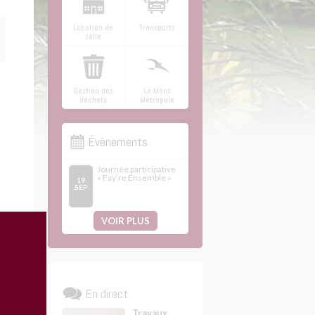
Location de
Transports
salle
Gestion des
Le Mans
déchets
Métropole
Évènements
Journée participative
« Fay’re Ensemble »
19
SEP
VOIR PLUS
En direct
Travaux