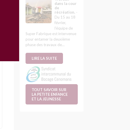
dans la cour
de
récréation.
-
Du 15 au 18
février,
l’équipe de
Super Fabrique est intervenue
pour entamer la deuxième
phase des travaux de…
LIRE LA SUITE
TOUT SAVOIR SUR
LA PETITE ENFANCE
ET LA JEUNESSE