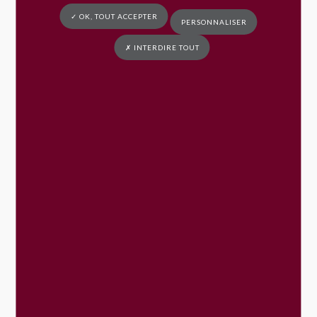
Union libre
✓ OK, TOUT ACCEPTER
PERSONNALISER
Pacte civil de solidarité (Pacs)
Mariage
✗ INTERDIRE TOUT
Divorce, séparation de corps
Enfant
Adoption
Naissance
Autorité parentale
Allocations destinées aux familles
Garde d'enfants en bas âge
Centre de loisirs, colonies de vacances,
garderie...
Séparation des parents
Placement d'un enfant
Scolarité
Obligation scolaire
École primaire (maternelle et élémentaire)
Collège et lycée