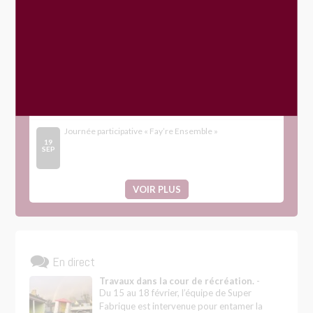
Gestion des déchets
Le Mans Métropole
Évènements
Journée participative « Fay’re Ensemble »
19
SEP
VOIR PLUS
En direct
Travaux dans la cour de récréation.
-
Du 15 au 18 février, l’équipe de Super
Fabrique est intervenue pour entamer la