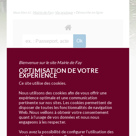
Vous êtes ici :
Mairie de Fay
»
Vie pratique
» Démarche en ligne
Bienvenue sur le site Mairie de Fay
OPTIMISATION DE VOTRE
Accueil particuliers
Justice
Condamnations et
>
>
EXPÉRIENCE
peines
Ce site utilise des cookies.
Nous utilisons des cookies afin de vous offrir une
Dossier
expérience optimale et une communication
pertinente sur nos sites. Les cookies permettent de
Condamnations et peines
disposer de toutes les fonctionnalités de navigation
Web. Nous veillons à obtenir votre consentement
quant à l’usage de vos données et nous nous
Vérifié le 11/10/2017 - Direction de l'information légale et
engageons à les respecter.
administrative (Premier ministre), Ministère chargé de la
justice
Vous avez la possibilité de configurer l’utilisation des