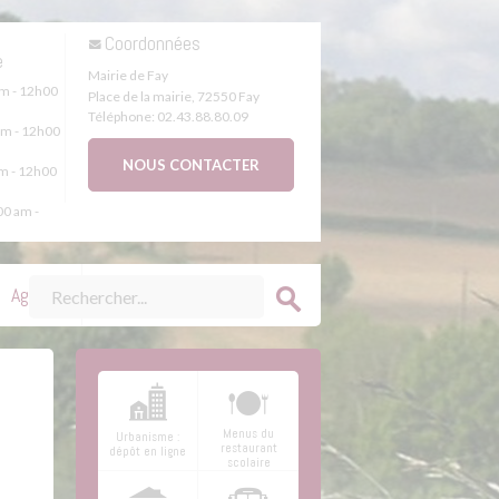
s
Coordonnées
e
Mairie de Fay
m - 12h00
Place de la mairie
,
72550
Fay
Téléphone:
02.43.88.80.09
m - 12h00
NOUS CONTACTER
m - 12h00
0 am -
Agenda
Menus du
Urbanisme :
restaurant
dépôt en ligne
scolaire