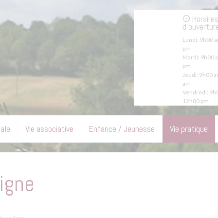
Horaire
d'ouvertur
Lundi:
9h00 a
pm
Mardi:
9h00 a
pm
Jeudi:
9h00 a
am
Vendredi:
9h0
12h00 pm
pale
Vie associative
Enfance / Jeunesse
Vie pratique
igne
e en ligne