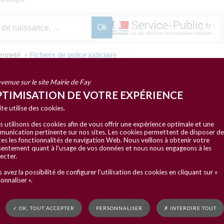
yenneté
Fichiers de police judiciaire
>
venue sur le site Mairie de Fay
TIMISATION DE VOTRE EXPÉRIENCE
ciaire
ite utilise des cookies.
 utilisons des cookies afin de vous offrir une expérience optimale et une
ation légale et administrative (Premier ministre)
unication pertinente sur nos sites. Les cookies permettent de disposer de
es les fonctionnalités de navigation Web. Nous veillons à obtenir votre
res (Taj)
entement quant à l’usage de vos données et nous nous engageons à les
ées (FPR)
ecter.
 empreintes génétiques (Fnaeg)
 avez la possibilité de configurer l’utilisation des cookies en cliquant sur «
onnaliser ».
s digitales (Faed)
sexuelles ou violentes (Fijais)
erroristes (Fijait)
✓ OK, TOUT ACCEPTER
PERSONNALISER
✗ INTERDIRE TOUT