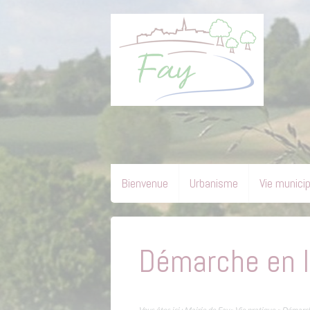
Bienvenue
Urbanisme
Vie munici
Démarche en l
Vous êtes ici :
Mairie de Fay
»
Vie pratique
» Démarch