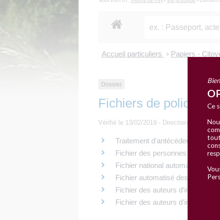
Accueil particuliers
Papiers - Cito
>
Bien
Dossier
OP
Fichiers de police judi
Ce s
Nous
Vérifié le 13/02/2019 - Direction de l'inform
comm
tout
Traitement d'antécédents judiciai
cons
Fichier des personnes recherch
resp
Fichier national automatisé des
Vous
Pers
Fichier automatisé des empreinte
Fichier des auteurs d'infractions 
Fichier des auteurs d'infractions t