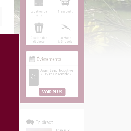
Location de
Transports
salle
Gestion des
Le Mans
déchets
Métropole
Évènements
Journée participative
« Fay’re Ensemble »
19
SEP
VOIR PLUS
En direct
Travaux