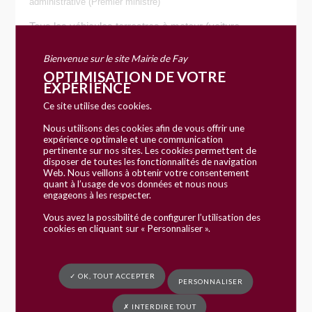
administrative (Premier ministre)
Tous les véhicules terrestres à moteur (voiture
particulière, 2 roues et scooter, y compris de moins de
50 cm<Exposant>3</Exposant>, moto, quad,
Bienvenue sur le site Mairie de Fay
cyclomoteur, tricycle, quadricycle, camping-car,
OPTIMISATION DE VOTRE
camionnette, tracteur et autre engin agricole), ainsi que
EXPÉRIENCE
les remorques dont le <a href="https://www.commune-
Ce site utilise des cookies.
fay.fr/vie-pratique/demarche-en-ligne/?
Nous utilisons des cookies afin de vous offrir une
xml=R45943">PTAC</a> est supérieur à 500 kg (y
expérience optimale et une communication
compris les remorques agricoles), doivent être
pertinente sur nos sites. Les cookies permettent de
immatriculés pour circuler sur la voie publique.
disposer de toutes les fonctionnalités de navigation
Web. Nous veillons à obtenir votre consentement
quant à l’usage de vos données et nous nous
Vendre (ou donner) un véhicule
engageons à les respecter.
Vous avez la possibilité de configurer l’utilisation des
Démarches à accomplir
cookies en cliquant sur « Personnaliser ».
Obtenir un certificat de non gage
Immatriculer un véhicule
✓ OK, TOUT ACCEPTER
Immatriculer un véhicule neuf
PERSONNALISER
Immatriculer un véhicule d'occasion
✗ INTERDIRE TOUT
Hériter d'un véhicule