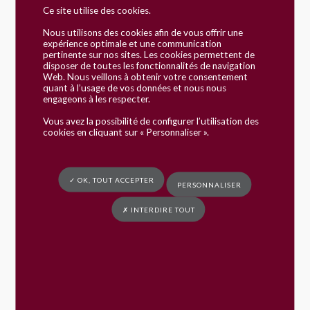
Ce site utilise des cookies.
s'installer en France ?
Nous utilisons des cookies afin de vous offrir une
expérience optimale et une communication
Vérifié le 17/05/2018 - Direction de l'information légale et
pertinente sur nos sites. Les cookies permettent de
administrative (Premier ministre)
disposer de toutes les fonctionnalités de navigation
Web. Nous veillons à obtenir votre consentement
Si vous êtes citoyen d'un pays <a
quant à l’usage de vos données et nous nous
href="https://www.commune-fay.fr/vie-
engageons à les respecter.
pratique/demarche-en-ligne/?
Vous avez la possibilité de configurer l’utilisation des
xml=R46210">européen</a> et marié ou pacsé avec
cookies en cliquant sur « Personnaliser ».
un Français, vous avez le droit de vivre en France.
Vous pouvez obtenir une carte de séjour. Toutefois,
cette carte n'est pas obligatoire. Après 5 ans de séjour
✓ OK, TOUT ACCEPTER
légal en France, vous pouvez acquérir un droit au
PERSONNALISER
séjour permanent. La demande de carte de séjour se
fait en préfecture.
✗ INTERDIRE TOUT
Vous êtes marié(e)
Vous êtes pacsé(e)