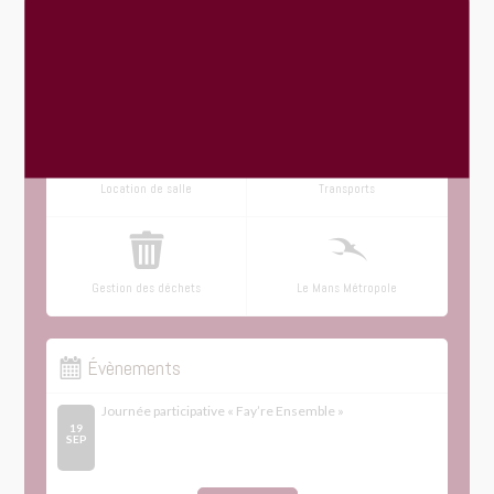
Menus du restaurant scolaire
Urbanisme : dépôt en ligne
Location de salle
Transports
Gestion des déchets
Le Mans Métropole
Évènements
Journée participative « Fay’re Ensemble »
19
SEP