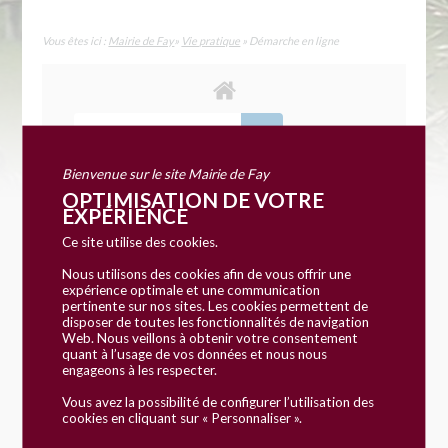
Vous êtes ici :
Mairie de Fay
»
Vie pratique
» Démarche en ligne
Bienvenue sur le site Mairie de Fay
OPTIMISATION DE VOTRE
EXPÉRIENCE
Accueil particuliers
Social - Santé
Affiliation à la
>
>
Ce site utilise des cookies.
sécurité sociale (assurance maladie)
En quoi
>
Nous utilisons des cookies afin de vous offrir une
consiste le dossier médical partagé (DMP) ?
expérience optimale et une communication
pertinente sur nos sites. Les cookies permettent de
disposer de toutes les fonctionnalités de navigation
Web. Nous veillons à obtenir votre consentement
Question-réponse
quant à l’usage de vos données et nous nous
engageons à les respecter.
En quoi consiste le dossier
Vous avez la possibilité de configurer l’utilisation des
médical partagé (DMP) ?
cookies en cliquant sur « Personnaliser ».