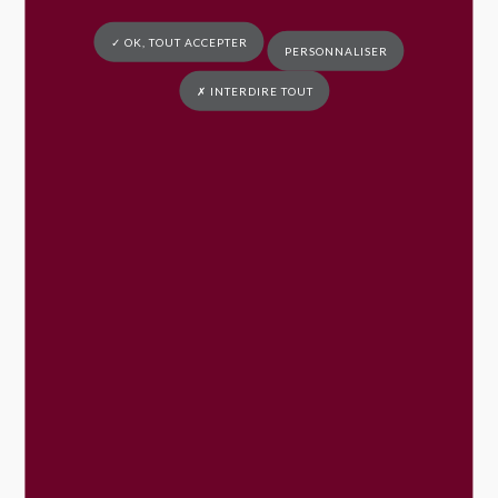
Vérifié le 16/11/2018 - Direction de l'information légale et
administrative (Premier ministre)
✓ OK, TOUT ACCEPTER
PERSONNALISER
Tout replier
Tout déplier
✗ INTERDIRE TOUT
Que contient-il ?
Qui peut en disposer ?
Est-il obligatoire ?
Comment le créer ?