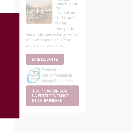
dans la cour
de
récréation.
-
Du 15 au 18
février,
l’équipe de
Super Fabrique est intervenue
pour entamer la deuxième
phase des travaux de…
LIRE LA SUITE
TOUT SAVOIR SUR
LA PETITE ENFANCE
ET LA JEUNESSE