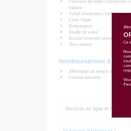
Parcours de soins coordonnés e
traitant
Ticket modérateur, forfait, franch
Carte Vitale
Ordonnance
Bien
Feuille de soins
OP
Accord (entente) préalable
Ce s
Tiers payant
Nous
comm
Remboursement à 100 %
tout
cons
resp
Affectation de longue durée (AL
Femme enceinte
Vous
Pers
Services en ligne et formulair