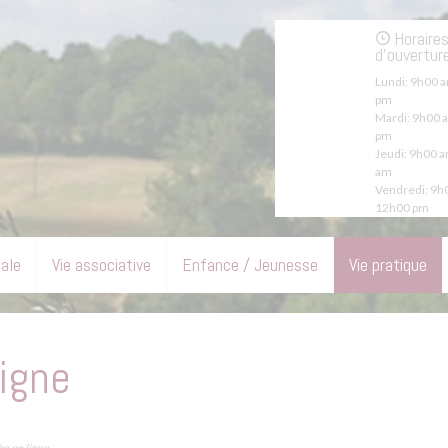
Horaire
d'ouvertur
Lundi:
9h00 a
pm
Mardi:
9h00 a
pm
Jeudi:
9h00 a
am
Vendredi:
9h0
12h00 pm
pale
Vie associative
Enfance / Jeunesse
Vie pratique
igne
e en ligne