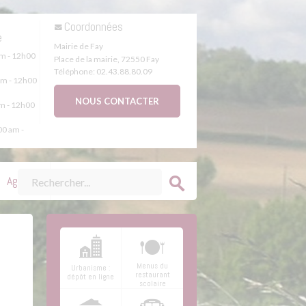
s
Coordonnées
e
Mairie de Fay
m - 12h00
Place de la mairie
,
72550
Fay
Téléphone:
02.43.88.80.09
m - 12h00
NOUS CONTACTER
m - 12h00
0 am -
Agenda
Menus du
Urbanisme :
restaurant
dépôt en ligne
scolaire