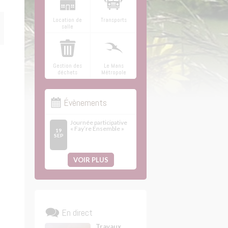
Location de
Transports
salle
Gestion des
Le Mans
déchets
Métropole
Évènements
Journée participative
« Fay’re Ensemble »
19
SEP
VOIR PLUS
En direct
Travaux