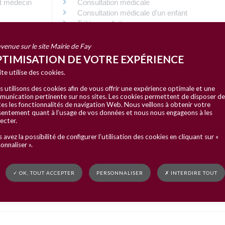
t médecin
Consultation médicale
Consultation médicale d'un enfant
ises
Téléconsultation
Hospitalisation
Médicaments
venue sur le site Mairie de Fay
Frais de transports
TIMISATION DE VOTRE EXPÉRIENCE
Cure thermale
ite utilise des cookies.
Lunettes et lentilles
Soins dentaires
 utilisons des cookies afin de vous offrir une expérience optimale et une
unication pertinente sur nos sites. Les cookies permettent de disposer de
es les fonctionnalités de navigation Web. Nous veillons à obtenir votre
entement quant à l’usage de vos données et nous nous engageons à les
ecter.
D)
 avez la possibilité de configurer l’utilisation des cookies en cliquant sur «
onnaliser ».
✓ OK, TOUT ACCEPTER
PERSONNALISER
✗ INTERDIRE TOUT
es