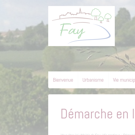
Bienvenue
Urbanisme
Vie munici
Démarche en l
Vous êtes ici :
Mairie de Fay
»
Vie pratique
» Démarch