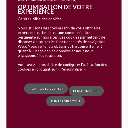
étranger en France
OPTIMISATION DE VOTRE
EXPÉRIENCE
Vérifié le 08/03/2019 - Direction de l'information légale et
administrative (Premier ministre)
Ce site utilise des cookies.
Carte de séjour
Nous utilisons des cookies afin de vous offrir une
expérience optimale et une communication
pertinente sur nos sites. Les cookies permettent de
Carte de séjour "vie privée et familiale"
disposer de toutes les fonctionnalités de navigation
Carte de séjour "salarié" ou "travailleur temporaire"
Web. Nous veillons à obtenir votre consentement
Carte de séjour "passeport talent"
quant à l’usage de vos données et nous nous
engageons à les respecter.
Carte de séjour "travailleur saisonnier"
Carte de séjour "salarié détaché ICT"
Vous avez la possibilité de configurer l’utilisation des
Carte de séjour "visiteur"
cookies en cliquant sur « Personnaliser ».
Carte de séjour "retraité"
Carte de résident
✓ OK, TOUT ACCEPTER
PERSONNALISER
Carte de résident
Carte de résident longue durée - UE
✗ INTERDIRE TOUT
Carte de résident permanent
Autorisations provisoires de séjour
Parent d'enfant malade