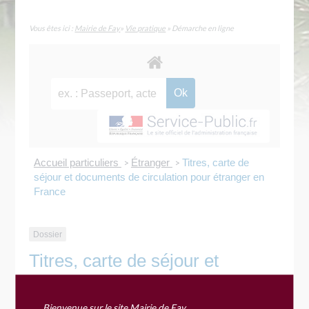
Vous êtes ici :
Mairie de Fay
»
Vie pratique
» Démarche en ligne
Accueil particuliers
Étranger
Titres, carte de
>
>
séjour et documents de circulation pour étranger en
France
Dossier
Titres, carte de séjour et
documents de circulation pour
Bienvenue sur le site Mairie de Fay