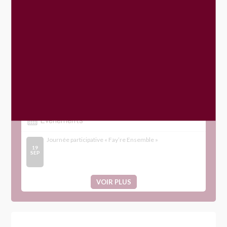
Location de salle
Transports
Gestion des déchets
Le Mans Métropole
Évènements
Journée participative « Fay’re Ensemble »
19
SEP
VOIR PLUS