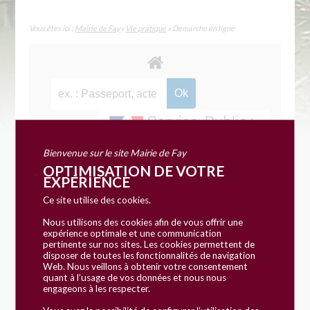
Vous êtes ici :
Mairie de Fay
»
Vie pratique
» Démarche en ligne
Bienvenue sur le site Mairie de Fay
Accueil particuliers
Papiers - Citoyenneté
>
>
OPTIMISATION DE VOTRE
Volontariats
Comment choisir son service civique ?
>
EXPÉRIENCE
Ce site utilise des cookies.
Question-réponse
Nous utilisons des cookies afin de vous offrir une
expérience optimale et une communication
Comment choisir son service
pertinente sur nos sites. Les cookies permettent de
disposer de toutes les fonctionnalités de navigation
Web. Nous veillons à obtenir votre consentement
civique ?
quant à l’usage de vos données et nous nous
engageons à les respecter.
Vérifié le 01/01/2018 - Direction de l'information légale et