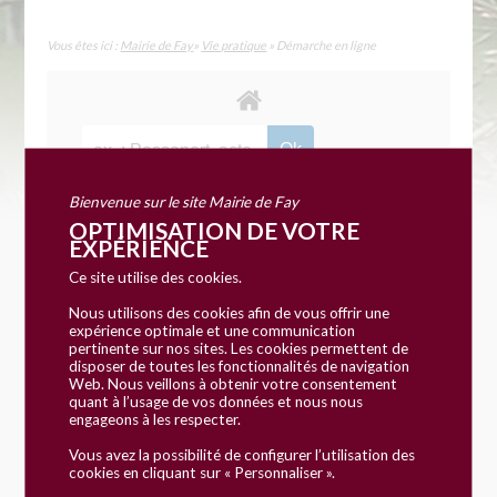
Vous êtes ici :
Mairie de Fay
»
Vie pratique
» Démarche en ligne
Bienvenue sur le site Mairie de Fay
OPTIMISATION DE VOTRE
EXPÉRIENCE
Accueil particuliers
Social - Santé
Revenu de
>
>
Ce site utilise des cookies.
solidarité active (RSA)
Un intermittent du spectacle
>
a-t-il droit au RSA ?
Nous utilisons des cookies afin de vous offrir une
expérience optimale et une communication
pertinente sur nos sites. Les cookies permettent de
disposer de toutes les fonctionnalités de navigation
Question-réponse
Web. Nous veillons à obtenir votre consentement
quant à l’usage de vos données et nous nous
Un intermittent du spectacle a-
engageons à les respecter.
t-il droit au RSA ?
Vous avez la possibilité de configurer l’utilisation des
cookies en cliquant sur « Personnaliser ».