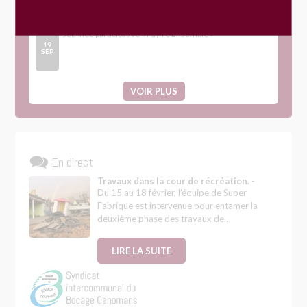
Évènements
Journée participative « Fay’re Ensemble »
19
SEP
VOIR PLUS
En direct
Travaux dans la cour de récréation.
-
Du 15 au 18 février, l’équipe de Super
Fabrique est intervenue pour entamer la
deuxième phase des travaux de…
LIRE LA SUITE