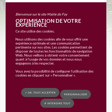
Vous êtes ici :
Mairie de Fay
»
Vie pratique
» Démarche en ligne
Bienvenue sur le site Mairie de Fay
OPTIMISATION DE VOTRE
EXPÉRIENCE
Ce site utilise des cookies.
Nous utilisons des cookies afin de vous offrir une
expérience optimale et une communication
pertinente sur nos sites. Les cookies permettent de
disposer de toutes les fonctionnalités de navigation
Web. Nous veillons à obtenir votre consentement
Accueil particuliers
Loisirs
>
quant à l’usage de vos données et nous nous
engageons à les respecter.
Vous avez la possibilité de configurer l’utilisation des
Thème
cookies en cliquant sur « Personnaliser ».
Loisirs
✓ OK, TOUT ACCEPTER
Vérifié le 13/09/2017 - Direction de l'information légale et
PERSONNALISER
administrative (Premier ministre)
✗ INTERDIRE TOUT
Chasse et pêche