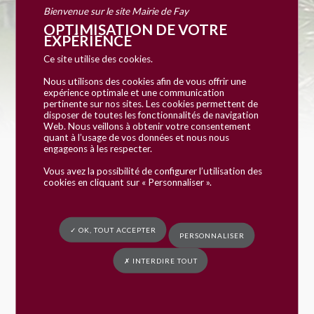
Bienvenue sur le site Mairie de Fay
OPTIMISATION DE VOTRE
Vous êtes ici :
Mairie de Fay
»
Vie pratique
» Démarche en ligne
EXPÉRIENCE
Ce site utilise des cookies.
Nous utilisons des cookies afin de vous offrir une
expérience optimale et une communication
pertinente sur nos sites. Les cookies permettent de
disposer de toutes les fonctionnalités de navigation
Web. Nous veillons à obtenir votre consentement
quant à l’usage de vos données et nous nous
engageons à les respecter.
Accueil particuliers
Social - Santé
Prime d'activité
>
>
Vous avez la possibilité de configurer l’utilisation des
cookies en cliquant sur « Personnaliser ».
Dossier
Prime d'activité
✓ OK, TOUT ACCEPTER
PERSONNALISER
✗ INTERDIRE TOUT
Vérifié le 18/09/2018 - Direction de l'information légale et
administrative (Premier ministre)
La prime d'activité a pour objet d'inciter les travailleurs