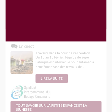
19
SEP
VOIR PLUS
En direct
Travaux dans la cour de récréation.
-
Du 15 au 18 février, l’équipe de Super
Fabrique est intervenue pour entamer la
deuxième phase des travaux de…
LIRE LA SUITE
TOUT SAVOIR SUR LA PETITE ENFANCE ET LA
JEUNESSE