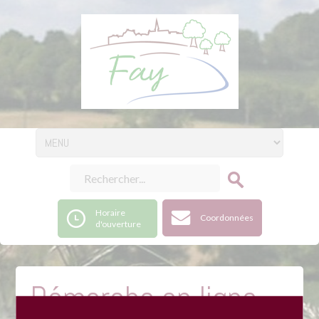
Horaire
Coordonnées
d'ouverture
Démarche en ligne