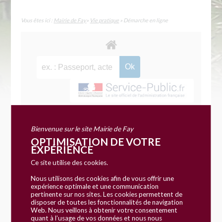
Vous êtes ici :
Mairie de Fay
»
Vie pratique
» Démarche en ligne
Accueil particuliers
Papiers - Citoyenneté
Carte
>
>
nationale d'identité
Bienvenue sur le site Mairie de Fay
OPTIMISATION DE VOTRE
EXPÉRIENCE
Dossier
Ce site utilise des cookies.
Carte nationale d'identité
Nous utilisons des cookies afin de vous offrir une
expérience optimale et une communication
pertinente sur nos sites. Les cookies permettent de
Vérifié le 19/06/2018 - Direction de l'information légale et
disposer de toutes les fonctionnalités de navigation
administrative (Premier ministre), Ministère chargé de
Web. Nous veillons à obtenir votre consentement
l'intérieur
quant à l’usage de vos données et nous nous