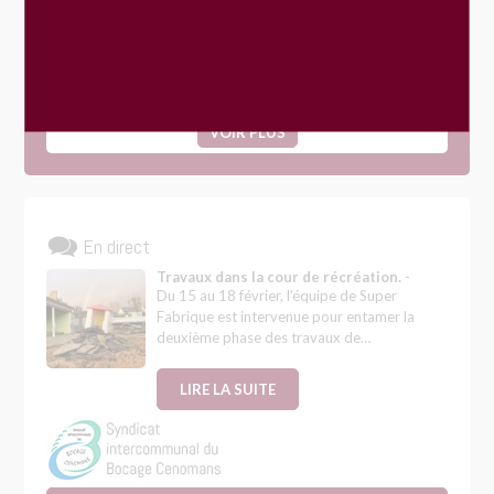
Journée participative « Fay’re Ensemble »
19
SEP
VOIR PLUS
En direct
Travaux dans la cour de récréation.
-
Du 15 au 18 février, l’équipe de Super
Fabrique est intervenue pour entamer la
deuxième phase des travaux de…
LIRE LA SUITE