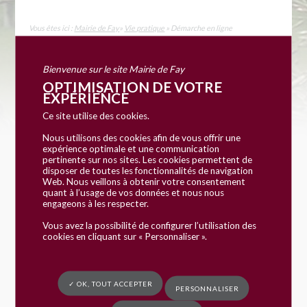
Vous êtes ici :
Mairie de Fay
»
Vie pratique
» Démarche en ligne
Bienvenue sur le site Mairie de Fay
OPTIMISATION DE VOTRE
EXPÉRIENCE
Ce site utilise des cookies.
Nous utilisons des cookies afin de vous offrir une
expérience optimale et une communication
pertinente sur nos sites. Les cookies permettent de
Accueil particuliers
Papiers - Citoyenneté
>
>
disposer de toutes les fonctionnalités de navigation
Certificat, copie, légalisation et conservation de
Web. Nous veillons à obtenir votre consentement
documents
quant à l’usage de vos données et nous nous
engageons à les respecter.
Vous avez la possibilité de configurer l’utilisation des
Dossier
cookies en cliquant sur « Personnaliser ».
Certificat, copie, légalisation et
conservation de documents
✓ OK, TOUT ACCEPTER
PERSONNALISER