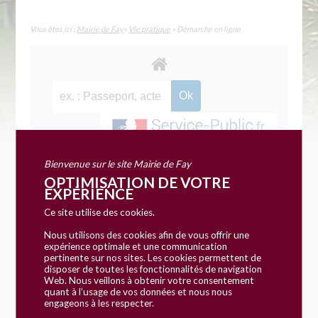
Vous êtes ici :
Mairie de Fay
»
Vie pratique
» Démarche en ligne
Bienvenue sur le site Mairie de Fay
Accueil particuliers
Social - Santé
>
>
OPTIMISATION DE VOTRE
Remboursement des soins par la sécurité sociale
>
EXPÉRIENCE
Carte Vitale
Ce site utilise des cookies.
Nous utilisons des cookies afin de vous offrir une
Fiche pratique
expérience optimale et une communication
pertinente sur nos sites. Les cookies permettent de
Carte Vitale
disposer de toutes les fonctionnalités de navigation
Web. Nous veillons à obtenir votre consentement
quant à l’usage de vos données et nous nous
Vérifié le 03/06/2019 - Direction de l'information légale et
engageons à les respecter.
administrative (Premier ministre)