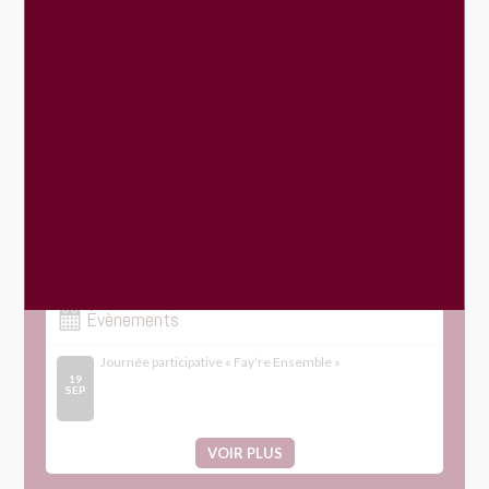
Menus du restaurant scolaire
Urbanisme : dépôt en ligne
Location de salle
Transports
Gestion des déchets
Le Mans Métropole
Évènements
Journée participative « Fay’re Ensemble »
19
SEP
VOIR PLUS