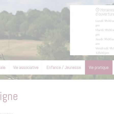
Horaire
d'ouvertur
Lundi:
9h00 a
pm
Mardi:
9h00 a
pm
Jeudi:
9h00 a
am
Vendredi:
9h0
12h00 pm
pale
Vie associative
Enfance / Jeunesse
Vie pratique
igne
e en ligne