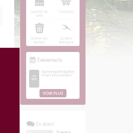
Location de
Transports
salle
Gestion des
Le Mans
déchets
Métropole
Évènements
Journée participative
« Fay’re Ensemble »
19
SEP
VOIR PLUS
En direct
Travaux