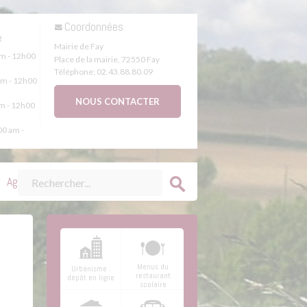
s
Coordonnées
e
Mairie de Fay
m - 12h00
Place de la mairie
,
72550
Fay
Téléphone:
02.43.88.80.09
m - 12h00
NOUS CONTACTER
m - 12h00
0 am -
Agenda
Menus du
Urbanisme :
restaurant
dépôt en ligne
scolaire