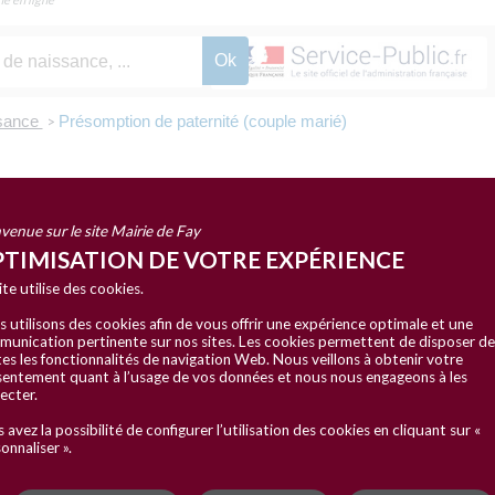
sance
Présomption de paternité (couple marié)
>
ité (couple marié)
venue sur le site Mairie de Fay
TIMISATION DE VOTRE EXPÉRIENCE
mation légale et administrative (Premier ministre), Ministère chargé de la justice
ite utilise des cookies.
 utilisons des cookies afin de vous offrir une expérience optimale et une
Filiation à l'égard de la mère
unication pertinente sur nos sites. Les cookies permettent de disposer de
es les fonctionnalités de navigation Web. Nous veillons à obtenir votre
entement quant à l’usage de vos données et nous nous engageons à les
ecter.
rnelle s'établit automatiquement : le mari est présumé être le père de
 avez la possibilité de configurer l’utilisation des cookies en cliquant sur «
cte de naissance.
onnaliser ».
econnaissance et n'a aucune démarche à effectuer pour établir la