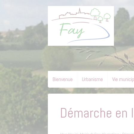
Bienvenue
Urbanisme
Vie munici
Démarche en l
Vous êtes ici :
Mairie de Fay
»
Vie pratique
» Démarch