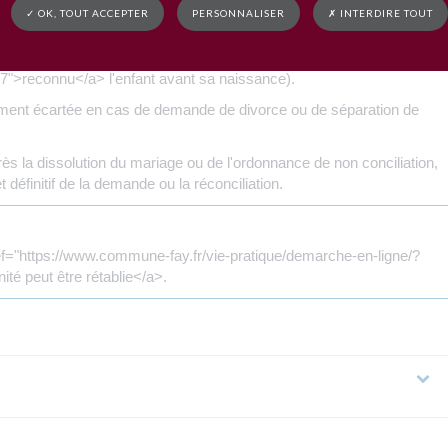
✓ OK, TOUT ACCEPTER
PERSONNALISER
✗ INTERDIRE TOUT
e lorsque l'acte de naissance de l'enfant ne désigne pas le mari en
mple lorsqu'un autre homme a <a href="https://www.commune-fay.fr/vi
">reconnu</a> l'enfant avant sa naissance).
ement écartée en cas de demande de divorce ou de séparation de
près la dissolution du mariage ou de l'ordonnance de non conciliation,
 définitif de la demande ou la réconciliation.
ref="https://www.commune-fay.fr/vie-pratique/demarche-en-ligne/?
é peut être rétablie</a>.