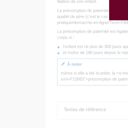
filiation de son enfant.
La présomption de paternité est écarté
qualité de père (c'est le cas par exe
pratique/demarche-en-ligne/?xml=F887
La présomption de paternité est égal
corps si :
l'enfant est né plus de 300 jours a
et moins de 180 jours depuis le rejet
À noter
même si elle a été écartée, la <a h
xml=F15883">présomption de paternit
Textes de référence