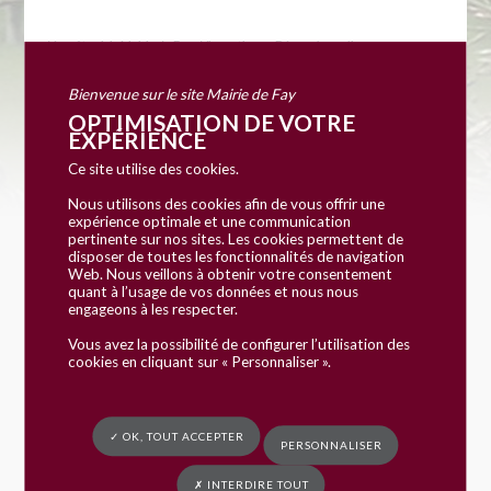
Vous êtes ici :
Mairie de Fay
»
Vie pratique
» Démarche en ligne
Bienvenue sur le site Mairie de Fay
OPTIMISATION DE VOTRE
EXPÉRIENCE
Ce site utilise des cookies.
Nous utilisons des cookies afin de vous offrir une
expérience optimale et une communication
pertinente sur nos sites. Les cookies permettent de
disposer de toutes les fonctionnalités de navigation
Accueil particuliers
Famille
Naissance
>
>
>
Web. Nous veillons à obtenir votre consentement
Recherche de paternité
quant à l’usage de vos données et nous nous
engageons à les respecter.
Vous avez la possibilité de configurer l’utilisation des
Fiche pratique
cookies en cliquant sur « Personnaliser ».
Recherche de paternité
Vérifié le 24/04/2018 - Direction de l'information légale et
✓ OK, TOUT ACCEPTER
PERSONNALISER
administrative (Premier ministre), Ministère chargé de la
justice
✗ INTERDIRE TOUT