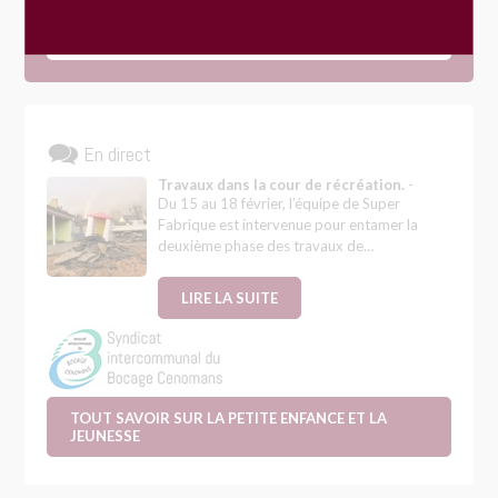
VOIR PLUS
En direct
Travaux dans la cour de récréation.
-
Du 15 au 18 février, l’équipe de Super
Fabrique est intervenue pour entamer la
deuxième phase des travaux de…
LIRE LA SUITE
TOUT SAVOIR SUR LA PETITE ENFANCE ET LA
JEUNESSE