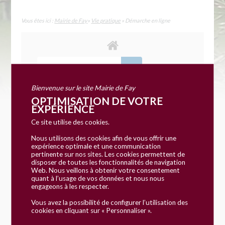
Vous êtes ici :
Mairie de Fay
»
Vie pratique
» Démarche en ligne
Bienvenue sur le site Mairie de Fay
OPTIMISATION DE VOTRE
EXPÉRIENCE
Accueil particuliers
Famille
Naissance
>
>
Ce site utilise des cookies.
Nous utilisons des cookies afin de vous offrir une
expérience optimale et une communication
Dossier
pertinente sur nos sites. Les cookies permettent de
disposer de toutes les fonctionnalités de navigation
Naissance
Web. Nous veillons à obtenir votre consentement
quant à l’usage de vos données et nous nous
engageons à les respecter.
Vérifié le 18/01/2019 - Direction de l'information légale et
administrative (Premier ministre)
Vous avez la possibilité de configurer l’utilisation des
cookies en cliquant sur « Personnaliser ».
À l'occasion de la naissance d'un enfant, les parents